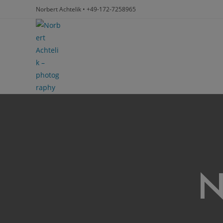
Norbert Achtelik • +49-172-7258965
N