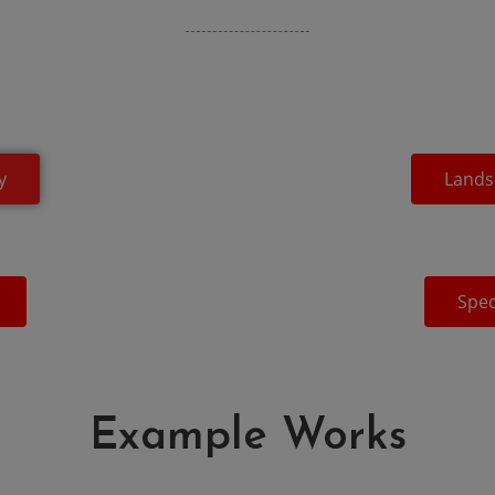
y
Lands
Spec
Example Works