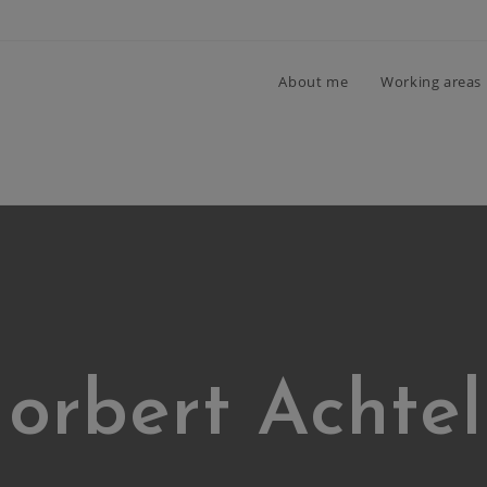
About me
Working areas
orbert Achtel